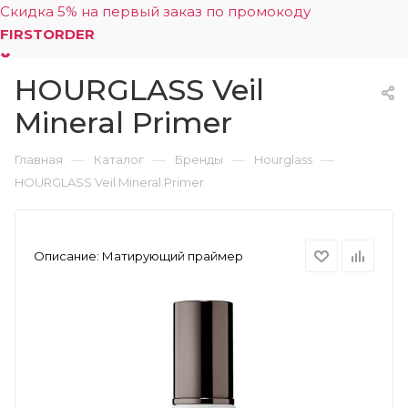
Скидка 5% на первый заказ по промокоду
FIRSTORDER
HOURGLASS Veil
0
Mineral Primer
—
—
—
—
Главная
Каталог
Бренды
Hourglass
HOURGLASS Veil Mineral Primer
Описание:
Матирующий праймер