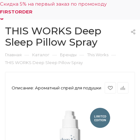
Скидка 5% на первый заказ по промокоду
FIRSTORDER
THIS WORKS Deep
0
Sleep Pillow Spray
—
—
—
—
Главная
Каталог
Бренды
This Works
THIS WORKS Deep Sleep Pillow Spray
Описание:
Ароматный спрей для подушки