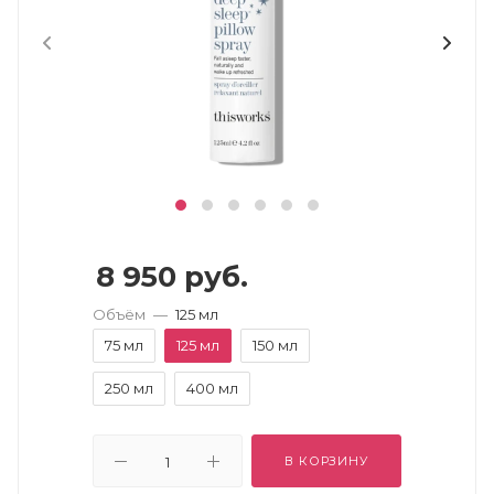
8 950
руб.
Объём
—
125 мл
75 мл
125 мл
150 мл
250 мл
400 мл
В КОРЗИНУ