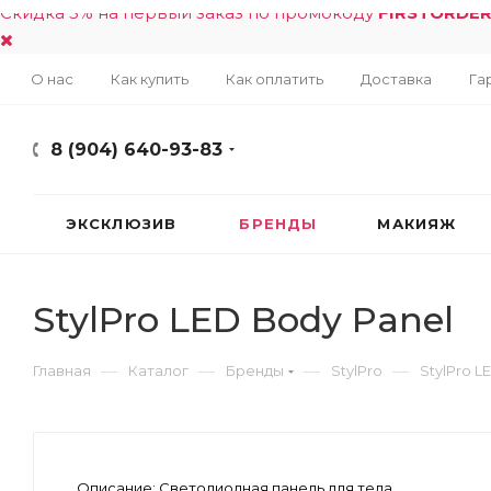
Скидка 5% на первый заказ по промокоду
FIRSTORDE
О нас
Как купить
Как оплатить
Доставка
Га
8 (904) 640-93-83
ЭКСКЛЮЗИВ
БРЕНДЫ
МАКИЯЖ
StylPro LED Body Panel
—
—
—
—
Главная
Каталог
Бренды
StylPro
StylPro L
Описание:
Светодиодная панель для тела