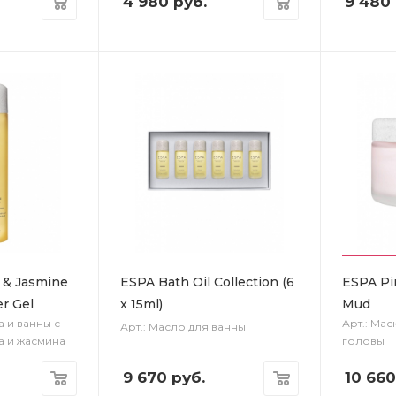
4 980
руб.
9 480
 & Jasmine
ESPA Bath Oil Collection (6
ESPA Pi
r Gel
x 15ml)
Mud
а и ванны с
Арт.: Мас
Арт.: Масло для ванны
а и жасмина
головы
9 670
руб.
10 660