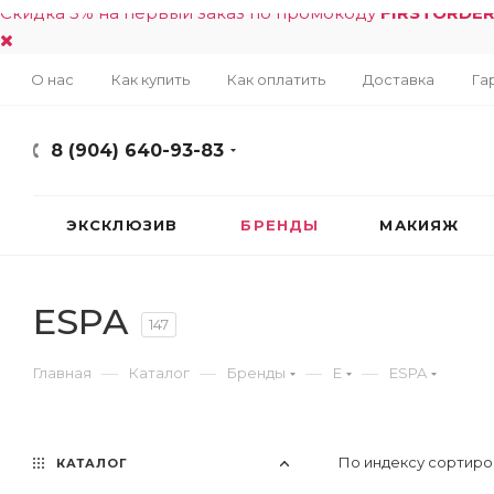
Скидка 5% на первый заказ по промокоду
FIRSTORDE
О нас
Как купить
Как оплатить
Доставка
Га
8 (904) 640-93-83
ЭКСКЛЮЗИВ
БРЕНДЫ
МАКИЯЖ
ESPA
147
—
—
—
—
Главная
Каталог
Бренды
E
ESPA
По индексу сортиро
КАТАЛОГ