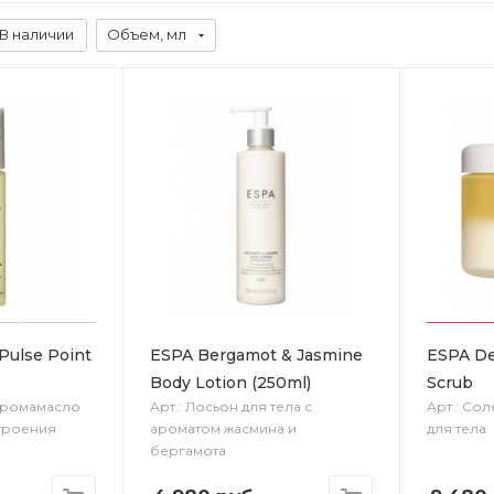
В наличии
Объем, мл
 Pulse Point
ESPA Bergamot & Jasmine
ESPA Det
Body Lotion (250ml)
Scrub
 аромамасло
Арт.: Лосьон для тела с
Арт.: Со
строения
ароматом жасмина и
для тела
бергамота