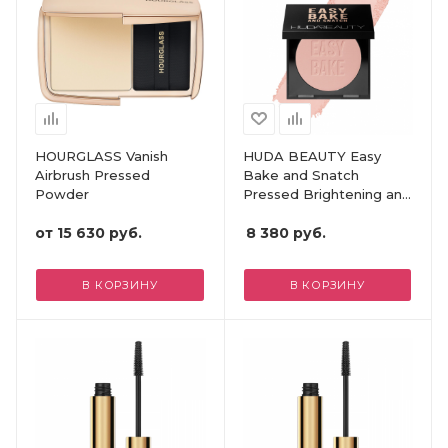
HOURGLASS Vanish
HUDA BEAUTY Easy
Airbrush Pressed
Bake and Snatch
Powder
Pressed Brightening and
Setting Powder - Cherry
от
15 630 руб.
Blossom Cake
8 380
руб.
В КОРЗИНУ
В КОРЗИНУ