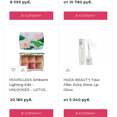
8 590
руб.
Fermented Arnica
от
10 780 руб.
В КОРЗИНУ
В КОРЗИНУ
HOURGLASS Ambient
HUDA BEAUTY Faux
Lighting Edit -
Filler Extra Shine Lip
UNLOCKED - LOTUS
Gloss
FLOWER PALETTE
20 180
руб.
от
5 040 руб.
В КОРЗИНУ
В КОРЗИНУ