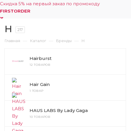
Скидка 5% на первый заказ по промокоду
FIRSTORDER
H
0
217
—
—
—
Главная
Каталог
Бренды
H
Hairburst
12 ТОВАРОВ
Hair Gain
1 ТОВАР
HAUS LABS By Lady Gaga
10 ТОВАРОВ