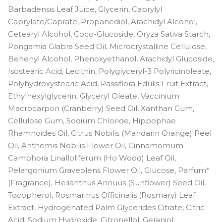
Barbadensis Leaf Juice, Glycerin, Caprylyl
Caprylate/Caprate, Propanediol, Arachidyl Alcohol,
Cetearyl Alcohol, Coco-Glucoside, Oryza Sativa Starch,
Pongamia Glabra Seed Oil, Microcrystalline Cellulose,
Behenyl Alcohol, Phenoxyethanol, Arachidyl Glucoside,
Isostearic Acid, Lecithin, Polyglyceryl-3 Polyricinoleate,
Polyhydroxystearic Acid, Passiflora Edulis Fruit Extract,
Ethylhexylglycerin, Glyceryl Oleate, Vaccinium
Macrocarpon (Cranberry) Seed Oil, Xanthan Gum,
Cellulose Gum, Sodium Chloride, Hippophae
Rhamnoides Oil, Citrus Nobilis (Mandarin Orange) Peel
Oil, Anthemis Nobilis Flower Oil, Cinnamomum
Camphora Linalloliferum (Ho Wood) Leaf Oil,
Pelargonium Graveolens Flower Oil, Glucose, Parfum*
(Fragrance), Helianthus Annuus (Sunflower) Seed Oil,
Tocopherol, Rosmarinus Officinalis (Rosmary) Leaf
Extract, Hydrogenated Palm Glycerides Citrate, Citric
Acid, Sodium Hydroxide, Citronellol, Geraniol,