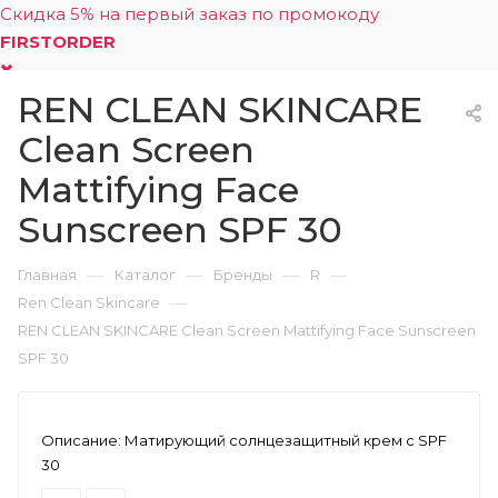
Скидка 5% на первый заказ по промокоду
FIRSTORDER
REN CLEAN SKINCARE
0
Clean Screen
Mattifying Face
Sunscreen SPF 30
—
—
—
—
Главная
Каталог
Бренды
R
—
Ren Clean Skincare
REN CLEAN SKINCARE Clean Screen Mattifying Face Sunscreen
SPF 30
Описание:
Матирующий солнцезащитный крем с SPF
30