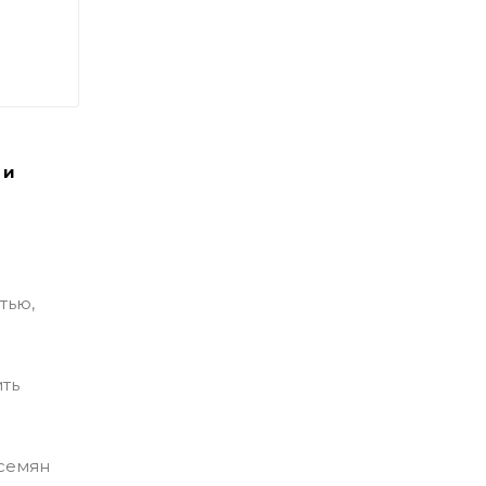
 и
тью,
ить
 семян