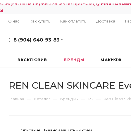
Скидка 5% на первый заказ по промокоду
FIRSTORDE
О нас
Как купить
Как оплатить
Доставка
Га
8 (904) 640-93-83
ЭКСКЛЮЗИВ
БРЕНДЫ
МАКИЯЖ
REN CLEAN SKINCARE Eve
—
—
—
—
Главная
Каталог
Бренды
R
Ren Clean Ski
Описание:
Дневной защитный крем