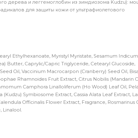
ого дерева и леггемоглобин из зимдиозома Kudzu): м
радикалов для защиты кожи от ультрафиолетового
etearyl Ethylhexanoate, Myristyl Myristate, Sesamum Indicum
) Butter, Caprylic/Capric Triglyceride, Cetearyl Glucoside,
Seed Oil, Vaccinium Macrocarpon (Cranberry) Seed Oil, Bisa
ophae Rhamnoides Fruit Extract, Citrus Nobilis (Mandarin 
innamomum Camphora Linalloliferum (Ho Wood) Leaf Oil, Pe
 (Kudzu) Symbiosome Extract, Cassia Alata Leaf Extract, L
endula Officinalis Flower Extract, Fragrance, Rosmarinus Of
 Linalool.