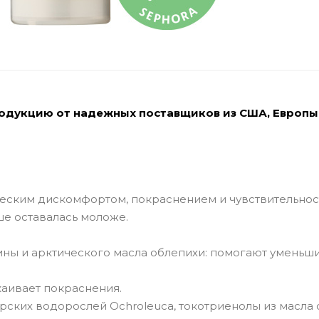
родукцию от надежных поставщиков из США, Европы
еским дискомфортом, покраснением и чувствительнос
е оставалась моложе.
ины и арктического масла облепихи: помогают уменьш
окаивает покраснения.
рских водорослей Ochroleuca, токотриенолы из масла