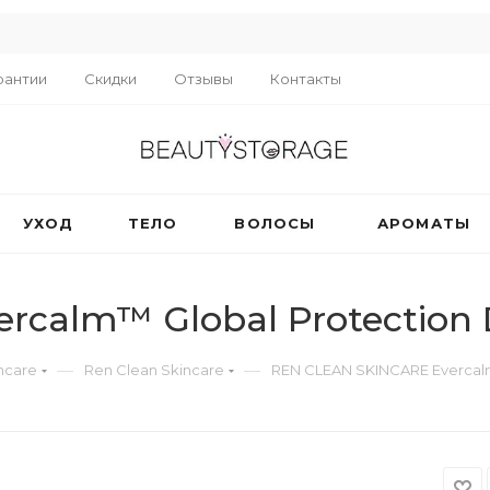
R
рантии
Скидки
Отзывы
Контакты
УХОД
ТЕЛО
ВОЛОСЫ
АРОМАТЫ
rcalm™ Global Protection
—
—
ncare
Ren Clean Skincare
REN CLEAN SKINCARE Evercal