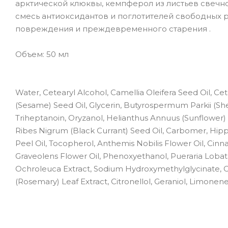
арктической клюквы, кемпферол из листьев свечн
смесь антиоксидантов и поглотителей свободных 
повреждения и преждевременного старения .
Объем: 50 мл
Water, Cetearyl Alcohol, Camellia Oleifera Seed Oil, C
(Sesame) Seed Oil, Glycerin, Butyrospermum Parkii (Shea
Triheptanoin, Oryzanol, Helianthus Annuus (Sunflower) 
Ribes Nigrum (Black Currant) Seed Oil, Carbomer, Hipp
Peel Oil, Tocopherol, Anthemis Nobilis Flower Oil, C
Graveolens Flower Oil, Phenoxyethanol, Pueraria Lobata
Ochroleuca Extract, Sodium Hydroxymethylglycinate, Cal
(Rosemary) Leaf Extract, Citronellol, Geraniol, Limonene,