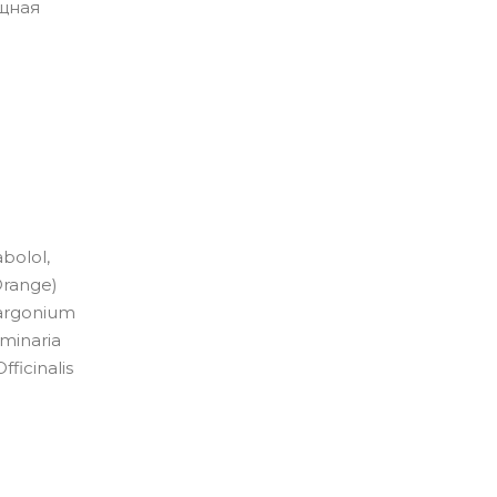
ощная
bolol,
Orange)
largonium
aminaria
ficinalis