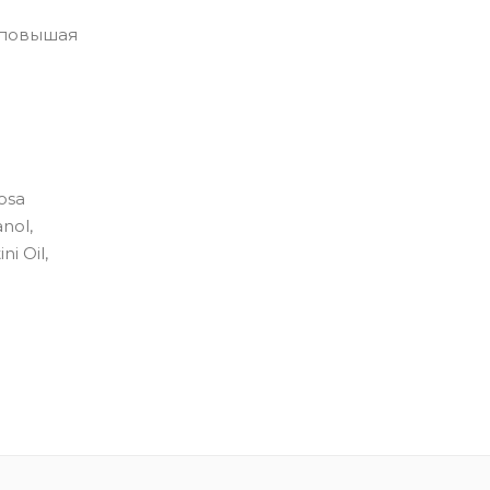
 повышая
Rosa
anol,
i Oil,