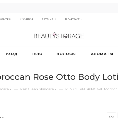
R
рантии
Скидки
Отзывы
Контакты
УХОД
ТЕЛО
ВОЛОСЫ
АРОМАТЫ
occan Rose Otto Body Lot
—
—
ncare
Ren Clean Skincare
REN CLEAN SKINCARE Morocca
озы