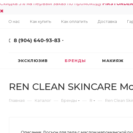
Скидка 5% на первый заказ по промокоду
FIRSTORDE
О нас
Как купить
Как оплатить
Доставка
Га
8 (904) 640-93-83
ЭКСКЛЮЗИВ
БРЕНДЫ
МАКИЯЖ
REN CLEAN SKINCARE Mor
—
—
—
—
Главная
Каталог
Бренды
R
Ren Clean Ski
Описание:
Лосьон для тела с маслом марокканской р