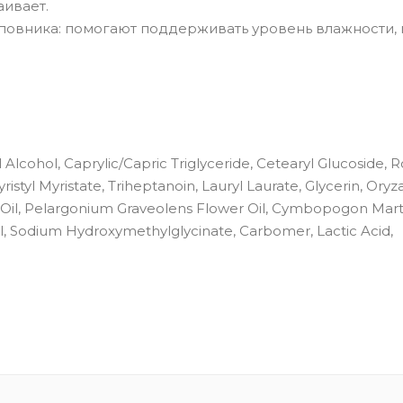
аивает.
повника: помогают поддерживать уровень влажности,
lcohol, Caprylic/Capric Triglyceride, Cetearyl Glucoside, 
istyl Myristate, Triheptanoin, Lauryl Laurate, Glycerin, Oryz
il, Pelargonium Graveolens Flower Oil, Cymbopogon Martin
nol, Sodium Hydroxymethylglycinate, Carbomer, Lactic Acid,