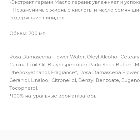
-Экстракт герани Масло герани: увлажняет и успок
- Незаменимые жирные кислоты и масло семян ши
содержание липидов.
Объем: 200 мл
Rosa Damascena Flower Water, Oleyl Alcohol, Cetearyl A
Canina Fruit Oil, Butyrospermum Parkii Shea Butter , Myr
Phenoxyethanol, Fragrance*, Rosa Damascena Flower O
Geraniol, Linalool, Citronellol, Benzyl Benzoate, Euge
Tocopherol.
*100% натуральные ароматизаторы.