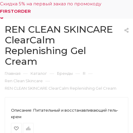
Скидка 5% на первый заказ по промокоду
FIRSTORDER
REN CLEAN SKINCARE
0
ClearCalm
Replenishing Gel
Cream
—
—
—
—
Главная
Каталог
Бренды
R
—
Ren Clean Skincare
REN CLEAN SKINCARE ClearCalm Replenishing Gel Cream
Описание:
Питательный и восстанавливающий гель-
крем