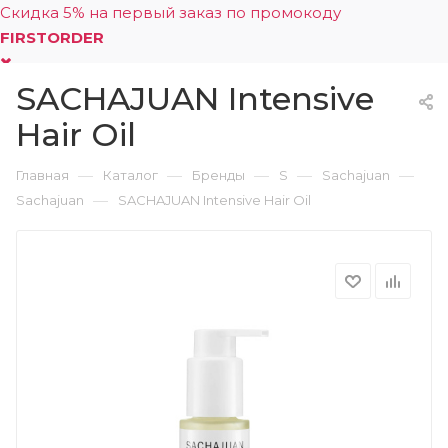
Скидка 5% на первый заказ по промокоду
FIRSTORDER
SACHAJUAN Intensive
0
Hair Oil
—
—
—
—
—
Главная
Каталог
Бренды
S
Sachajuan
—
Sachajuan
SACHAJUAN Intensive Hair Oil