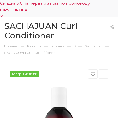
Скидка 5% на первый заказ по промокоду
FIRSTORDER
SACHAJUAN Curl
0
Conditioner
—
—
—
—
—
Главная
Каталог
Бренды
S
Sachajuan
SACHAJUAN Curl Conditioner
Товары недели