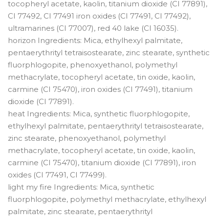
tocopheryl acetate, kaolin, titanium dioxide (CI 77891),
CI 77492, CI 77491 iron oxides (CI 77491, CI 77492),
ultramarines (CI 77007), red 40 lake (CI 16035).
horizon Ingredients: Mica, ethylhexyl palmitate,
pentaerythrityl tetraisostearate, zinc stearate, synthetic
fluorphlogopite, phenoxyethanol, polymethyl
methacrylate, tocopheryl acetate, tin oxide, kaolin,
carmine (CI 75470), iron oxides (CI 77491), titanium
dioxide (CI 77891).
heat Ingredients: Mica, synthetic fluorphlogopite,
ethylhexyl palmitate, pentaerythrityl tetraisostearate,
zinc stearate, phenoxyethanol, polymethyl
methacrylate, tocopheryl acetate, tin oxide, kaolin,
carmine (CI 75470), titanium dioxide (CI 77891), iron
oxides (CI 77491, CI 77499).
light my fire Ingredients: Mica, synthetic
fluorphlogopite, polymethyl methacrylate, ethylhexyl
palmitate, zinc stearate, pentaerythrityl