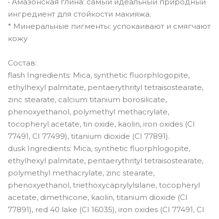
• Амазонская глина: самый идеальный природный
ингредиент для стойкости макияжа.
* Минеральные пигменты: успокаивают и смягчают
кожу
Состав:
flash Ingredients: Mica, synthetic fluorphlogopite,
ethylhexyl palmitate, pentaerythrityl tetraisostearate,
zinc stearate, calcium titanium borosilicate,
phenoxyethanol, polymethyl methacrylate,
tocopheryl acetate, tin oxide, kaolin, iron oxides (CI
77491, CI 77499), titanium dioxide (CI 77891).
dusk Ingredients: Mica, synthetic fluorphlogopite,
ethylhexyl palmitate, pentaerythrityl tetraisostearate,
polymethyl methacrylate, zinc stearate,
phenoxyethanol, triethoxycaprylylsilane, tocopheryl
acetate, dimethicone, kaolin, titanium dioxide (CI
77891), red 40 lake (CI 16035), iron oxides (CI 77491, CI