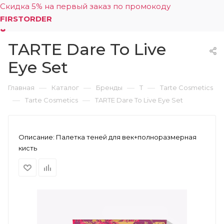
Скидка 5% на первый заказ по промокоду
FIRSTORDER
TARTE Dare To Live
0
Eye Set
—
—
—
—
Главная
Каталог
Бренды
T
Tarte Cosmetics
—
—
Tarte Cosmetics
TARTE Dare To Live Eye Set
Описание:
Палетка теней для век+полноразмерная
кисть