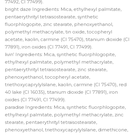
77492, CI 77499).
bright daze Ingredients: Mica, ethylhexyl palmitate,
pentaerythrityl tetraisostearate, synthetic
fluorphlogopite, zinc stearate, phenoxyethanol,
polymethyl methacrylate, tin oxide, tocopheryl
acetate, kaolin, carmine (CI 75470), titanium dioxide (CI
77891), iron oxides (CI 77491, CI 77499).
livin' Ingredients: Mica, synthetic fluorphlogopite,
ethylhexyl palmitate, polymethyl methacrylate,
pentaerythrityl tetraisostearate, zinc stearate,
phenoxyethanol, tocopheryl acetate,
triethoxycaprylylsilane, kaolin, carmine (CI 75470), red
40 lake (CI 16035), titanium dioxide (CI 77891), iron
oxides (CI 77491, CI 77499).
paradise Ingredients: Mica, synthetic fluorphlogopite,
ethylhexyl palmitate, polymethyl methacrylate, zinc
stearate, pentaerythrityl tetraisostearate,
phenoxyethanol, triethoxycaprylylsilane, dimethicone,