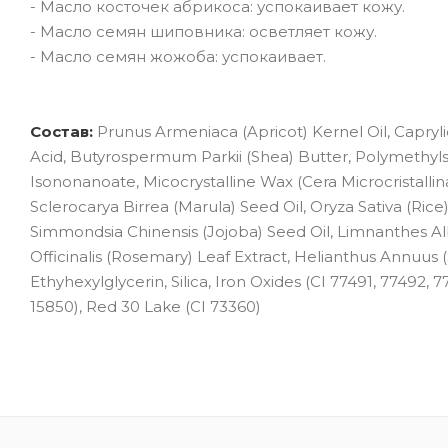
- Масло косточек абрикоса: успокаивает кожу.
- Масло семян шиповника: осветляет кожу.
- Масло семян жожоба: успокаивает.
Состав:
Prunus Armeniaca (Apricot) Kernel Oil, Capryli
Acid, Butyrospermum Parkii (Shea) Butter, Polymethyls
Isononanoate, Micocrystalline Wax (Cera Microcristallin
Sclerocarya Birrea (Marula) Seed Oil, Oryza Sativa (Rice) 
Simmondsia Chinensis (Jojoba) Seed Oil, Limnanthes 
Officinalis (Rosemary) Leaf Extract, Helianthus Annuus 
Ethyhexylglycerin, Silica, Iron Oxides (CI 77491, 77492, 
15850), Red 30 Lake (CI 73360)