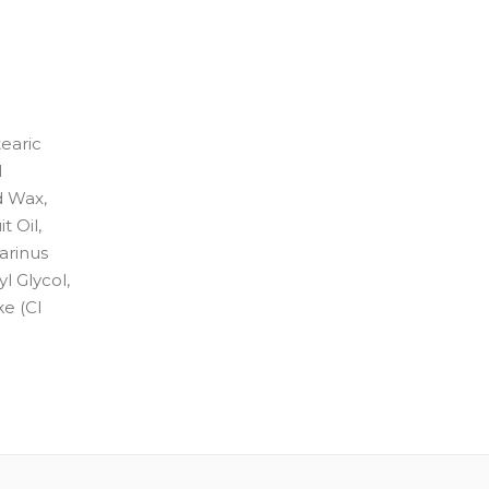
tearic
l
d Wax,
t Oil,
arinus
l Glycol,
ke (CI