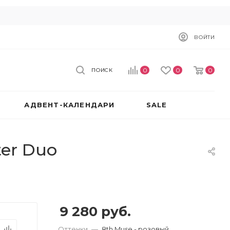
ВОЙТИ
0
0
0
ПОИСК
АДВЕНТ-КАЛЕНДАРИ
SALE
ter Duo
9 280
руб.
Оттенки
—
8th Muse - розовый