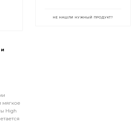
НЕ НАШЛИ НУЖНЫЙ ПРОДУКТ?
 и
ми
и мягкое
ты High
четается