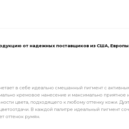
родукцию от надежных поставщиков из США, Европы
очетает в себе идеально смешанный пигмент с активны
мально кремовое нанесение и максимально приятное 
ности цвета, подходящего к любому оттенку кожи. Дуэ
 цветоотдачи. В каждой палитре идеальный пигмент со
т оттенок румян.