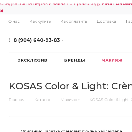
Скидка 5% на первый заказ по промокоду
FIRSTORDE
О нас
Как купить
Как оплатить
Доставка
Га
8 (904) 640-93-83
ЭКСКЛЮЗИВ
БРЕНДЫ
МАКИЯЖ
KOSAS Color & Light: Cr
—
—
—
Главная
Каталог
Макияж
KOSAS Color & Light:
Описание:
Палетка кремовых румян и хайлайтера