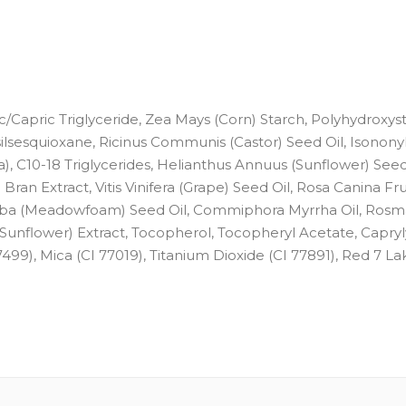
c/Capric Triglyceride, Zea Mays (Corn) Starch, Polyhydroxys
ilsesquioxane, Ricinus Communis (Castor) Seed Oil, Isonony
a), C10-18 Triglycerides, Helianthus Annuus (Sunflower) See
Bran Extract, Vitis Vinifera (Grape) Seed Oil, Rosa Canina Frui
Alba (Meadowfoam) Seed Oil, Commiphora Myrrha Oil, Rosm
(Sunflower) Extract, Tocopherol, Tocopheryl Acetate, Capryly
77499), Mica (CI 77019), Titanium Dioxide (CI 77891), Red 7 La