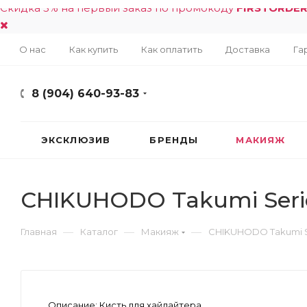
Скидка 5% на первый заказ по промокоду
FIRSTORDE
О нас
Как купить
Как оплатить
Доставка
Га
8 (904) 640-93-83
ЭКСКЛЮЗИВ
БРЕНДЫ
МАКИЯЖ
CHIKUHODO Takumi Series
—
—
—
Главная
Каталог
Макияж
CHIKUHODO Takumi Ser
Описание:
Кисть для хайлайтера