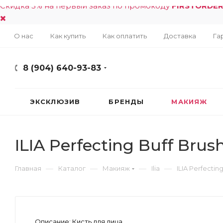
Скидка 5% на первый заказ по промокоду
FIRSTORDE
О нас
Как купить
Как оплатить
Доставка
Га
8 (904) 640-93-83
ЭКСКЛЮЗИВ
БРЕНДЫ
МАКИЯЖ
ILIA Perfecting Buff Brus
—
—
—
—
Главная
Каталог
Макияж
Ilia
ILIA Perfectin
Описание:
Кисть для лица