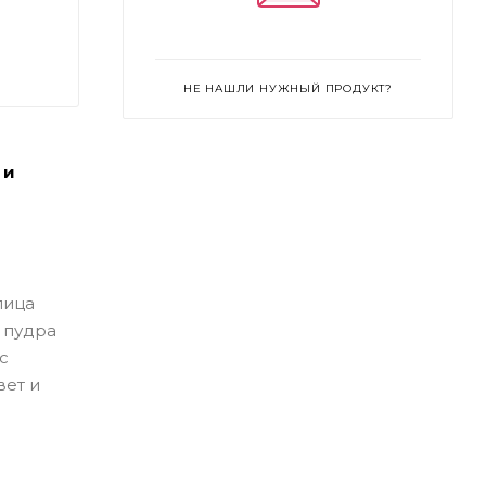
НЕ НАШЛИ НУЖНЫЙ ПРОДУКТ?
 и
лица
 пудра
с
вет и