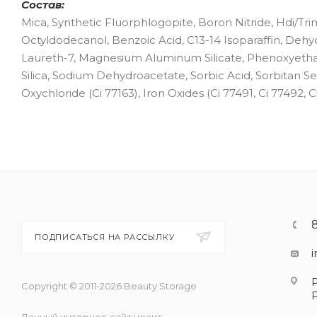
Состав:
Mica, Synthetic Fluorphlogopite, Boron Nitride, Hdi/T
Octyldodecanol, Benzoic Acid, C13-14 Isoparaffin, Deh
Laureth-7, Magnesium Aluminum Silicate, Phenoxyethan
Silica, Sodium Dehydroacetate, Sorbic Acid, Sorbitan Ses
Oxychloride (Ci 77163), Iron Oxides (Ci 77491, Ci 77492, C
ПОДПИСАТЬСЯ НА РАССЫЛКУ
Copyright © 2011-2026 Beauty Storage