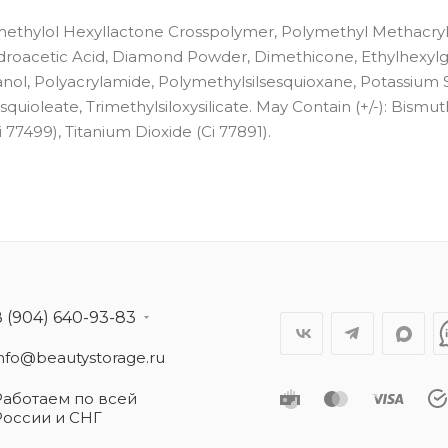
rimethylol Hexyllactone Crosspolymer, Polymethyl Methacryl
ydroacetic Acid, Diamond Powder, Dimethicone, Ethylhexylgl
ol, Polyacrylamide, Polymethylsilsesquioxane, Potassium 
quioleate, Trimethylsiloxysilicate. May Contain (+/-): Bismut
i 77499), Titanium Dioxide (Ci 77891).
8 (904) 640-93-83
info@beautystorage.ru
Работаем по всей
России и СНГ