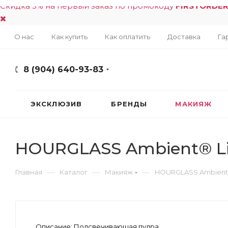
Скидка 5% на первый заказ по промокоду
FIRSTORDE
О нас
Как купить
Как оплатить
Доставка
Га
8 (904) 640-93-83
ЭКСКЛЮЗИВ
БРЕНДЫ
МАКИЯЖ
HOURGLASS Ambient® Li
—
—
—
Главная
Каталог
Макияж
HOURGLASS Ambient®
Описание:
Подсвечивающая пудра