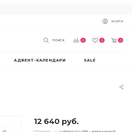
ВОЙТИ
0
0
0
ПОИСК
АДВЕНТ-КАЛЕНДАРИ
SALE
12 640
руб.
Оттенок
—
Luminous Light - жемчужный