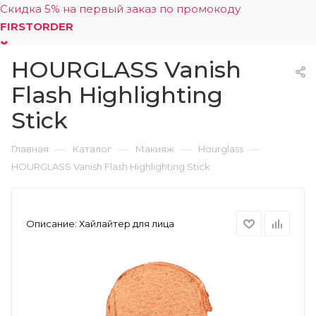
Скидка 5% на первый заказ по промокоду
FIRSTORDER
HOURGLASS Vanish
0
Flash Highlighting
Stick
—
—
—
—
Главная
Каталог
Макияж
Hourglass
HOURGLASS Vanish Flash Highlighting Stick
Описание:
Хайлайтер для лица