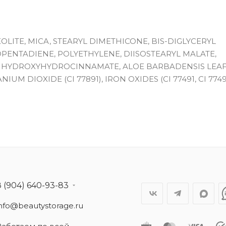
OLITE, MICA, STEARYL DIMETHICONE, BIS-DIGLYCERYL
PENTADIENE, POLYETHYLENE, DIISOSTEARYL MALATE,
L HYDROXYHYDROCINNAMATE, ALOE BARBADENSIS LEAF 
M DIOXIDE (CI 77891), IRON OXIDES (CI 77491, CI 77492
8 (904) 640-93-83
info@beautystorage.ru