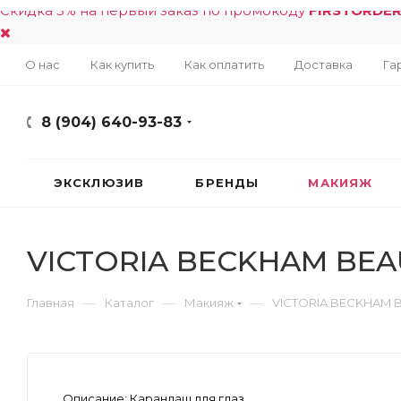
Скидка 5% на первый заказ по промокоду
FIRSTORDE
О нас
Как купить
Как оплатить
Доставка
Га
8 (904) 640-93-83
ЭКСКЛЮЗИВ
БРЕНДЫ
МАКИЯЖ
VICTORIA BECKHAM BEAUTY
—
—
—
Главная
Каталог
Макияж
VICTORIA BECKHAM BEA
Описание:
Карандаш для глаз