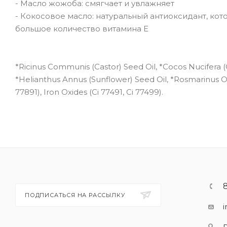
- Масло жожоба: смягчает и увлажняет
- Кокосовое масло: натуральный антиоксидант, ко
большое количество витамина Е
*Ricinus Communis (Castor) Seed Oil, *Cocos Nucifera 
*Helianthus Annus (Sunflower) Seed Oil, *Rosmarinus Offi
77891), Iron Oxides (Ci 77491, Ci 77499).
ПОДПИСАТЬСЯ НА РАССЫЛКУ