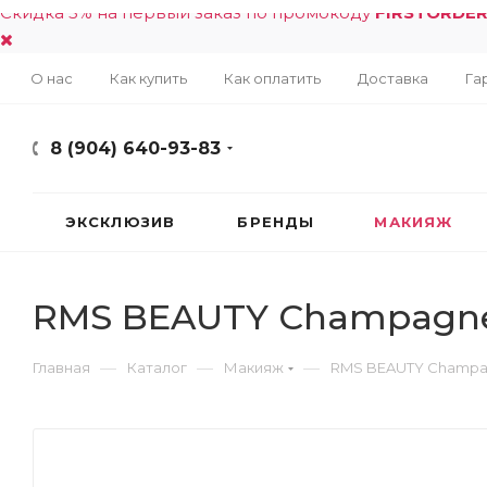
Скидка 5% на первый заказ по промокоду
FIRSTORDE
О нас
Как купить
Как оплатить
Доставка
Га
8 (904) 640-93-83
ЭКСКЛЮЗИВ
БРЕНДЫ
МАКИЯЖ
RMS BEAUTY Champagne 
—
—
—
Главная
Каталог
Макияж
RMS BEAUTY Champag