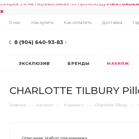
Скидка 5% на первый заказ по промокоду
FIRSTORDE
О нас
Как купить
Как оплатить
Доставка
Га
8 (904) 640-93-83
ЭКСКЛЮЗИВ
БРЕНДЫ
МАКИЯЖ
CHARLOTTE TILBURY Pillo
—
—
—
—
Главная
Каталог
Макияж
Charlotte Tilbury
Описание:
Набор для макияжа