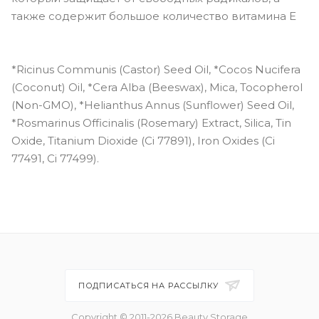
также содержит большое количество витамина Е
*Ricinus Communis (Castor) Seed Oil, *Cocos Nucifera
(Coconut) Oil, *Cera Alba (Beeswax), Mica, Tocopherol
(Non-GMO), *Helianthus Annus (Sunflower) Seed Oil,
*Rosmarinus Officinalis (Rosemary) Extract, Silica, Tin
Oxide, Titanium Dioxide (Ci 77891), Iron Oxides (Ci
77491, Ci 77499).
ПОДПИСАТЬСЯ НА РАССЫЛКУ
Copyright © 2011-2026 Beauty Storage