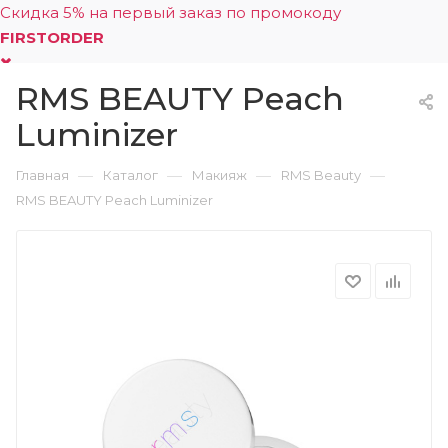
Скидка 5% на первый заказ по промокоду
FIRSTORDER
RMS BEAUTY Peach
0
Luminizer
—
—
—
—
Главная
Каталог
Макияж
RMS Beauty
RMS BEAUTY Peach Luminizer