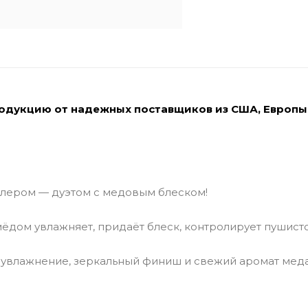
родукцию от надежных поставщиков из США, Европы
ллером — дуэтом с медовым блеском!
 мёдом увлажняет, придаёт блеск, контролирует пушисто
раувлажнение, зеркальный финиш и свежий аромат меда