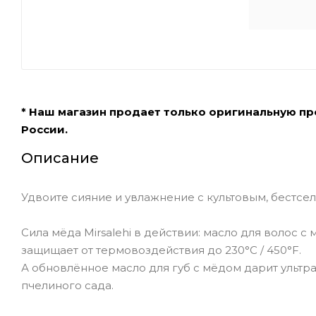
* Наш магазин продает только оригинальную п
России.
Описание
Удвоите сияние и увлажнение с культовым, бестсе
Сила мёда Mirsalehi в действии: масло для волос с
защищает от термовоздействия до 230°C / 450°F.
А обновлённое масло для губ с мёдом дарит ульт
пчелиного сада.