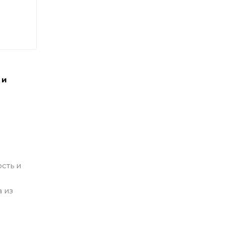
 и
сть и
 из