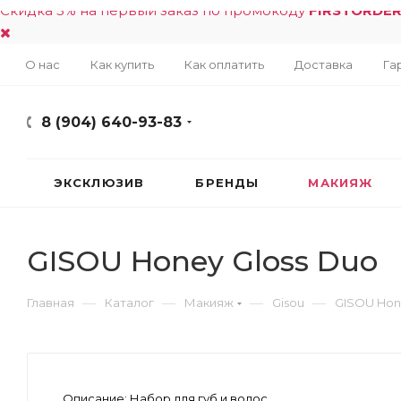
Скидка 5% на первый заказ по промокоду
FIRSTORDE
О нас
Как купить
Как оплатить
Доставка
Га
8 (904) 640-93-83
ЭКСКЛЮЗИВ
БРЕНДЫ
МАКИЯЖ
GISOU Honey Gloss Duo
—
—
—
—
Главная
Каталог
Макияж
Gisou
GISOU Hon
Описание:
Набор для губ и волос