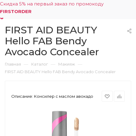
Скидка 5% на первый заказ по промокоду
FIRSTORDER
FIRST AID BEAUTY
0
Hello FAB Bendy
Avocado Concealer
—
—
—
Главная
Каталог
Макияж
FIRST AID BEAUTY Hello FAB Bendy Avocado Concealer
Описание:
Консилер с маслом авокадо