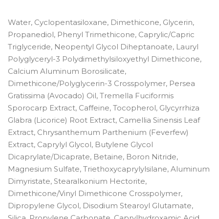
Water, Cyclopentasiloxane, Dimethicone, Glycerin,
Propanediol, Phenyl Trimethicone, Caprylic/Capric
Triglyceride, Neopentyl Glycol Diheptanoate, Lauryl
Polyglyceryl-3 Polydimethylsiloxyethyl Dimethicone,
Calcium Aluminum Borosilicate,
Dimethicone/Polyglycerin-3 Crosspolymer, Persea
Gratissima (Avocado) Oil, Tremella Fuciformis
Sporocarp Extract, Caffeine, Tocopherol, Glycyrrhiza
Glabra (Licorice) Root Extract, Camellia Sinensis Leaf
Extract, Chrysanthemum Parthenium (Feverfew)
Extract, Caprylyl Glycol, Butylene Glycol
Dicaprylate/Dicaprate, Betaine, Boron Nitride,
Magnesium Sulfate, Triethoxycaprylylsilane, Aluminum
Dimyristate, Stearalkonium Hectorite,
Dimethicone/Vinyl Dimethicone Crosspolymer,
Dipropylene Glycol, Disodium Stearoyl Glutamate,
Silica, Propylene Carbonate, Caprylhydroxamic Acid,