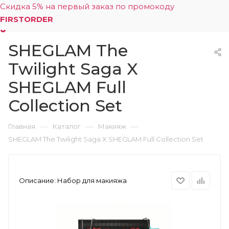
Скидка 5% на первый заказ по промокоду
FIRSTORDER
SHEGLAM The
0
Twilight Saga X
SHEGLAM Full
Collection Set
—
—
—
Главная
Каталог
Макияж
SHEGLAM The Twilight Saga X SHEGLAM Full Collection Set
Описание:
Набор для макияжа