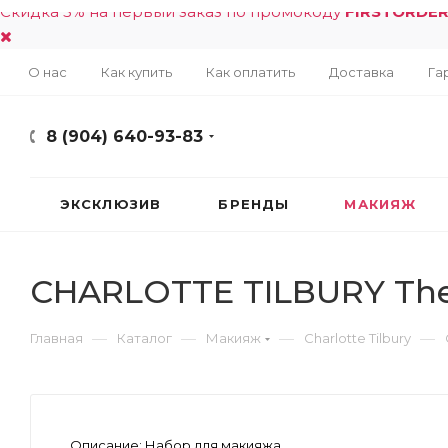
Скидка 5% на первый заказ по промокоду
FIRSTORDE
О нас
Как купить
Как оплатить
Доставка
Га
8 (904) 640-93-83
ЭКСКЛЮЗИВ
БРЕНДЫ
МАКИЯЖ
CHARLOTTE TILBURY The 
—
—
—
—
Главная
Каталог
Макияж
Charlotte Tilbury
Описание:
Набор для макияжа