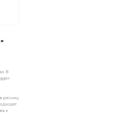
 и
з. В
gger-
ов ресниц
 подходят
ва к