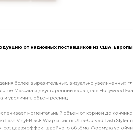
родукцию от надежных поставщиков из США, Европы
здания более выразительных, визуально увеличенных гла
olume Mascara и двусторонний карандаш Hollywood Exa
за и увеличить объём ресниц.
беспечивает моментальный объём от корней до кончик
 Lash Vinyl-Black Wrap и кисть Ultra-Curved Lash Styler
их, создавая эффект двойного объёма. Формула устойчи