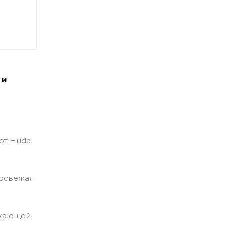
 и
 от Huda
 освежая
ужающей