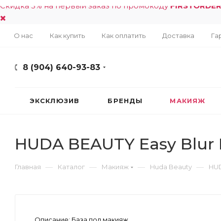
Скидка 5% на первый заказ по промокоду
FIRSTORDE
О нас
Как купить
Как оплатить
Доставка
Га
8 (904) 640-93-83
ЭКСКЛЮЗИВ
БРЕНДЫ
МАКИЯЖ
HUDA BEAUTY Easy Blur 
—
—
—
—
Главная
Каталог
Макияж
Huda Beauty
HUD
Описание:
База под макияж