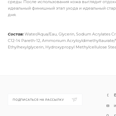
среды. После использования кожа выглядит отдохну
идеальный финишный этап ухода и идеальный старт
дня.
Состав:
Water/Aqua/Eau, Glycerin, Sodium Acrylates Cro
C12-14 Pareth-12, Ammonium Acryloyldimethyltaurate/V
Ethylhexylglycerin, Hydroxypropyl Methylcellulose Ste
ПОДПИСАТЬСЯ НА РАССЫЛКУ