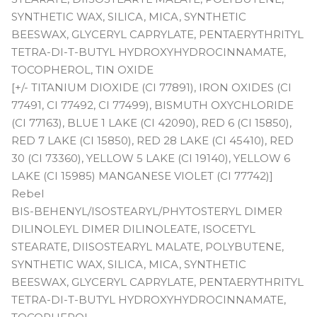
SYNTHETIC WAX, SILICA, MICA, SYNTHETIC
BEESWAX, GLYCERYL CAPRYLATE, PENTAERYTHRITYL
TETRA-DI-T-BUTYL HYDROXYHYDROCINNAMATE,
TOCOPHEROL, TIN OXIDE
[+/- TITANIUM DIOXIDE (CI 77891), IRON OXIDES (CI
77491, CI 77492, CI 77499), BISMUTH OXYCHLORIDE
(CI 77163), BLUE 1 LAKE (CI 42090), RED 6 (CI 15850),
RED 7 LAKE (CI 15850), RED 28 LAKE (CI 45410), RED
30 (CI 73360), YELLOW 5 LAKE (CI 19140), YELLOW 6
LAKE (CI 15985) MANGANESE VIOLET (CI 77742)]
Rebel
BIS-BEHENYL/ISOSTEARYL/PHYTOSTERYL DIMER
DILINOLEYL DIMER DILINOLEATE, ISOCETYL
STEARATE, DIISOSTEARYL MALATE, POLYBUTENE,
SYNTHETIC WAX, SILICA, MICA, SYNTHETIC
BEESWAX, GLYCERYL CAPRYLATE, PENTAERYTHRITYL
TETRA-DI-T-BUTYL HYDROXYHYDROCINNAMATE,