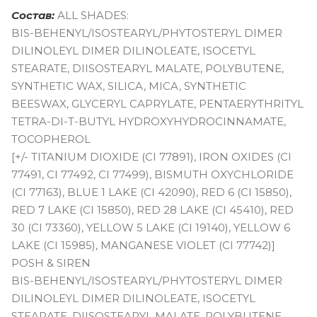
Состав:
ALL SHADES:
BIS-BEHENYL/ISOSTEARYL/PHYTOSTERYL DIMER
DILINOLEYL DIMER DILINOLEATE, ISOCETYL
STEARATE, DIISOSTEARYL MALATE, POLYBUTENE,
SYNTHETIC WAX, SILICA, MICA, SYNTHETIC
BEESWAX, GLYCERYL CAPRYLATE, PENTAERYTHRITYL
TETRA-DI-T-BUTYL HYDROXYHYDROCINNAMATE,
TOCOPHEROL
[+/- TITANIUM DIOXIDE (CI 77891), IRON OXIDES (CI
77491, CI 77492, CI 77499), BISMUTH OXYCHLORIDE
(CI 77163), BLUE 1 LAKE (CI 42090), RED 6 (CI 15850),
RED 7 LAKE (CI 15850), RED 28 LAKE (CI 45410), RED
30 (CI 73360), YELLOW 5 LAKE (CI 19140), YELLOW 6
LAKE (CI 15985), MANGANESE VIOLET (CI 77742)]
POSH & SIREN
BIS-BEHENYL/ISOSTEARYL/PHYTOSTERYL DIMER
DILINOLEYL DIMER DILINOLEATE, ISOCETYL
STEARATE, DIISOSTEARYL MALATE, POLYBUTENE,