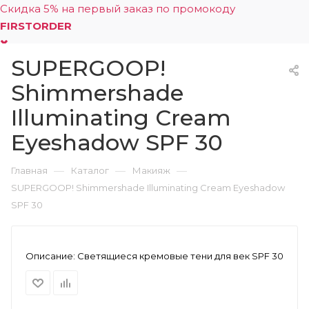
Скидка 5% на первый заказ по промокоду
FIRSTORDER
SUPERGOOP!
0
Shimmershade
Illuminating Cream
Eyeshadow SPF 30
—
—
—
Главная
Каталог
Макияж
SUPERGOOP! Shimmershade Illuminating Cream Eyeshadow
SPF 30
Описание:
Светящиеся кремовые тени для век SPF 30