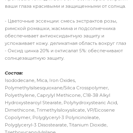
ваши глаза красивыми и защищенными от солнца.
- Цветочные эссенции: смесь экстрактов розы,
римской ромашки, жасмина и подсолнечника
обеспечивает антиоксидантную защиту и
успокаивает кожу. деликатная область вокруг глаз
- Оксид цинка 20% и октисалат 5%: обеспечивают
солнцезащитную защиту.
Состав:
Isododecane, Mica, Iron Oxides,
Polymethylsilsesquioxane/Silica Crosspolymer,
Polyethylene, Caprylyl Methicone, C18-38 Alkyl
Hydroxystearoyl Stearate, Polyhydroxystearic Acid,
Dimethicone, Trimethylsiloxysilicate, VP/Eicosene
Copolymer, Polyglyceryl-3 Polyricinoleate,
Polyglyceryl-3 Diisostearate, Titanium Dioxide,
Triethoxycaprylylsilane,