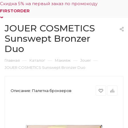
Скидка 5% на первый заказ по промокоду
FIRSTORDER
JOUER COSMETICS
0
Sunswept Bronzer
Duo
—
—
—
—
Главная
Каталог
Макияж
Jouer
JOUER COSMETICS Sunswept Bronzer Duo
Описание:
Палетка бронзеров