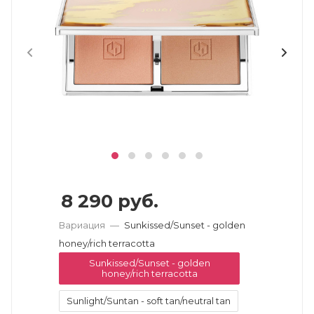
8 290
руб.
Вариация
—
Sunkissed/Sunset - golden
honey/rich terracotta
Sunkissed/Sunset - golden
honey/rich terracotta
Sunlight/Suntan - soft tan/neutral tan