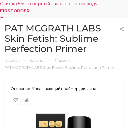
Скидка 5% на первый заказ по промокоду
FIRSTORDER
PAT MCGRATH LABS
0
Skin Fetish: Sublime
Perfection Primer
—
—
—
Главная
Каталог
Макияж
PAT MCGRATH LABS Skin Fetish: Sublime Perfection Primer
Описание:
Увлажняющий праймер для лица