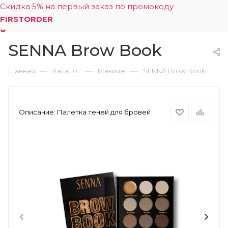
Скидка 5% на первый заказ по промокоду
FIRSTORDER
SENNA Brow Book
0
—
—
—
Главная
Каталог
Макияж
SENNA Brow Book
Описание:
Палетка теней для бровей