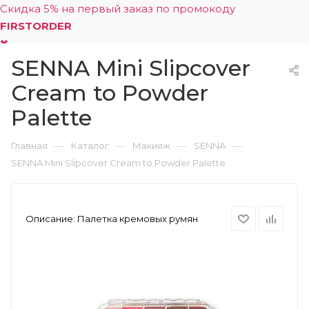
Скидка 5% на первый заказ по промокоду
FIRSTORDER
SENNA Mini Slipcover
0
Cream to Powder
Palette
—
—
—
—
Главная
Каталог
Макияж
SENNA
SENNA Mini Slipcover Cream to Powder Palette
Описание:
Палетка кремовых румян