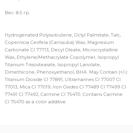
Вес: 8.5 гр.
Hydrogenated Polyisobutene, Octyl Palmitate, Talc,
Copernicia Cerifera (Carnauba) Wax, Magnesium
Carbonate CI 77713, Decyl Oleate, Microcrystalline
Wax, Ethylene/Methacrylate Copolymer, Isopropyl
Titanium Triisostearate, Isopropyl Lanolate,
Dimethicone, Phenoxyethanol, BHA. May Contain (+/-):
Titanium Dioxide CI 77891, Ultramarines CI 77007 CI
77013, Mica CI 77019, Iron Oxides CI 77489 CI 77499 CI
77491 CI 77492, Carmine CI 75470. Contains Carmine
CI 75470 as a color additive.