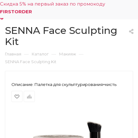
Скидка 5% на первый заказ по промокоду
FIRSTORDER
SENNA Face Sculpting
0
Kit
—
—
—
Главная
Каталог
Макияж
SENNA Face Sculpting Kit
Описание:
Палетка для скульптурирования+кисть