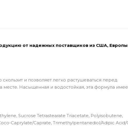
родукцию от надежных поставщиков из США, Европы
гко скользит и позволяет легко растушеваться перед
а месте. Насыщенная и водостойкая, эта формула имее
hylene, Sucrose Tetrastearate Triacetate, Polyisobutene,
l, Coco-Caprylate/Caprate, Trimethylpentanediol/Adipic Acid/