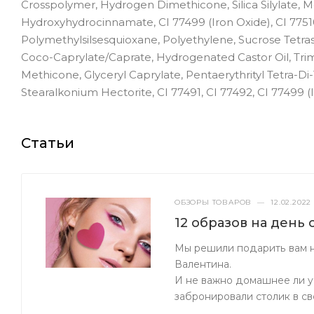
Crosspolymer, Hydrogen Dimethicone, Silica Silylate, Me
Hydroxyhydrocinnamate, CI 77499 (Iron Oxide), CI 77
Polymethylsilsesquioxane, Polyethylene, Sucrose Tetraste
Coco-Caprylate/Caprate, Hydrogenated Castor Oil, Trime
Methicone, Glyceryl Caprylate, Pentaerythrityl Tetra-D
Stearalkonium Hectorite, CI 77491, CI 77492, CI 77499 (I
Статьи
ОБЗОРЫ ТОВАРОВ
—
12.02.2022
12 образов на день
Мы решили подарить вам н
Валентина.
И не важно домашнее ли у 
забронировали столик в с