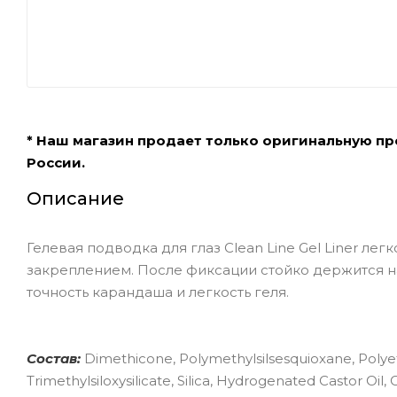
* Наш магазин продает только оригинальную п
России.
Описание
Гелевая подводка для глаз Clean Line Gel Liner ле
закреплением. После фиксации стойко держится н
точность карандаша и легкость геля.
Состав:
Dimethicone, Polymethylsilsesquioxane, Polyet
Trimethylsiloxysilicate, Silica, Hydrogenated Castor Oi