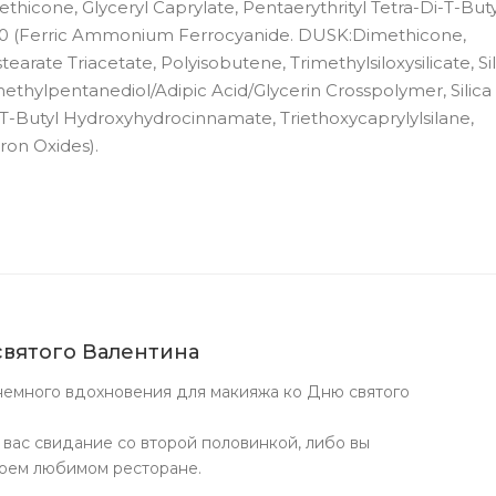
thicone, Glyceryl Caprylate, Pentaerythrityl Tetra-Di-T-Buty
510 (Ferric Ammonium Ferrocyanide. DUSK:Dimethicone,
arate Triacetate, Polyisobutene, Trimethylsiloxysilicate, Sil
thylpentanediol/Adipic Acid/Glycerin Crosspolymer, Silica S
i-T-Butyl Hydroxyhydrocinnamate, Triethoxycaprylylsilane,
ron Oxides).
 святого Валентина
емного вдохновения для макияжа ко Дню святого
вас свидание со второй половинкой, либо вы
воем любимом ресторане.