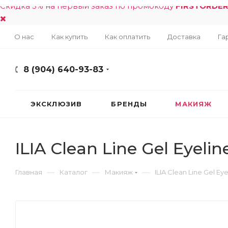
Скидка 5% на первый заказ по промокоду
FIRSTORDE
О нас
Как купить
Как оплатить
Доставка
Га
8 (904) 640-93-83
ЭКСКЛЮЗИВ
БРЕНДЫ
МАКИЯЖ
ILIA Clean Line Gel Eyelin
—
—
—
Главная
Каталог
Макияж
ILIA Clean Line Gel Eye