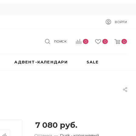
ВОЙТИ
0
0
0
ПОИСК
АДВЕНТ-КАЛЕНДАРИ
SALE
7 080
руб.
Оттенки
—
Dusk - коричневый