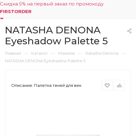
Скидка 5% на первый заказ по промокоду
FIRSTORDER
NATASHA DENONA
0
Eyeshadow Palette 5
—
—
—
—
Главная
Каталог
Макияж
Natasha Denona
NATASHA DENONA Eyeshadow Palette 5
Описание:
Палетка теней для век