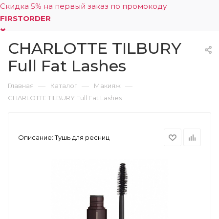
Скидка 5% на первый заказ по промокоду
FIRSTORDER
CHARLOTTE TILBURY
0
Full Fat Lashes
—
—
—
Главная
Каталог
Макияж
CHARLOTTE TILBURY Full Fat Lashes
Описание:
Тушь для ресниц