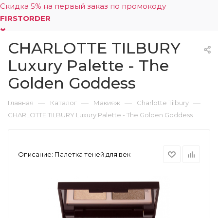
Скидка 5% на первый заказ по промокоду
FIRSTORDER
CHARLOTTE TILBURY
0
Luxury Palette - The
Golden Goddess
—
—
—
—
Главная
Каталог
Макияж
Charlotte Tilbury
CHARLOTTE TILBURY Luxury Palette - The Golden Goddess
Описание:
Палетка теней для век