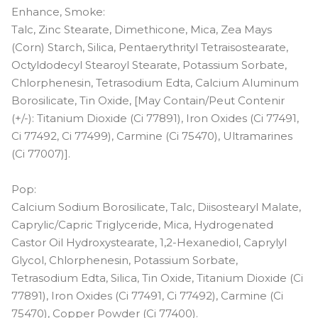
Enhance, Smoke:
Talc, Zinc Stearate, Dimethicone, Mica, Zea Mays
(Corn) Starch, Silica, Pentaerythrityl Tetraisostearate,
Octyldodecyl Stearoyl Stearate, Potassium Sorbate,
Chlorphenesin, Tetrasodium Edta, Calcium Aluminum
Borosilicate, Tin Oxide, [May Contain/Peut Contenir
(+/-): Titanium Dioxide (Ci 77891), Iron Oxides (Ci 77491,
Ci 77492, Ci 77499), Carmine (Ci 75470), Ultramarines
(Ci 77007)].
Pop:
Calcium Sodium Borosilicate, Talc, Diisostearyl Malate,
Caprylic/Capric Triglyceride, Mica, Hydrogenated
Castor Oil Hydroxystearate, 1,2-Hexanediol, Caprylyl
Glycol, Chlorphenesin, Potassium Sorbate,
Tetrasodium Edta, Silica, Tin Oxide, Titanium Dioxide (Ci
77891), Iron Oxides (Ci 77491, Ci 77492), Carmine (Ci
75470), Copper Powder (Ci 77400).