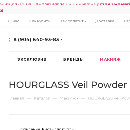
Скидка 5% на первый заказ по промокоду
FIRSTORDE
О нас
Как купить
Как оплатить
Доставка
Га
8 (904) 640-93-83
ЭКСКЛЮЗИВ
БРЕНДЫ
МАКИЯЖ
HOURGLASS Veil Powder
—
—
—
Главная
Каталог
Макияж
HOURGLASS Veil Pow
Описание:
Кисть для пудры