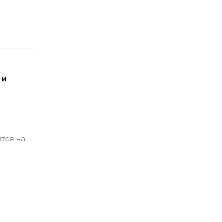
 и
тся на