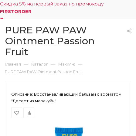
Скидка 5% на первый заказ по промокоду
FIRSTORDER
PURE PAW PAW
0
Ointment Passion
Fruit
—
—
—
Главная
Каталог
Макияж
PURE PAW PAW Ointment Passion Fruit
Описание:
Восстанавливающий бальзам с ароматом
"Десерт из маракуйи"