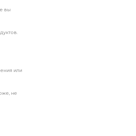
де вы
одуктов.
сения или
оже, не