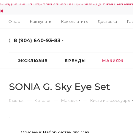
Скидка 5% на первый заказ по промокоду
FIRSTORDE
О нас
Как купить
Как оплатить
Доставка
Га
8 (904) 640-93-83
ЭКСКЛЮЗИВ
БРЕНДЫ
МАКИЯЖ
SONIA G. Sky Eye Set
—
—
—
Главная
Каталог
Макияж
Кисти и аксессуары
Описание:
Набор кистей для глаз