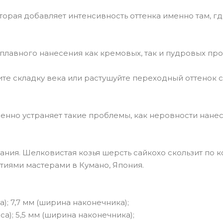
которая добавляет интенсивность оттенка именно там, г
я плавного нанесения как кремовых, так и пудровых пр
ните складку века или растушуйте переходный оттенок с
венно устраняет такие проблемы, как неровности нане
ния. Шелковистая козья шерсть сайкохо скользит по к
тиями мастерами в Кумано, Япония.
са); 7,7 мм (ширина наконечника);
рса); 5,5 мм (ширина наконечника);