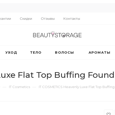
R
рантии
Скидки
Отзывы
Контакты
УХОД
ТЕЛО
ВОЛОСЫ
АРОМАТЫ
uxe Flat Top Buffing Found
—
—
IT Cosmetics
IT COSMETICS Heavenly Luxe Flat Top Buffing