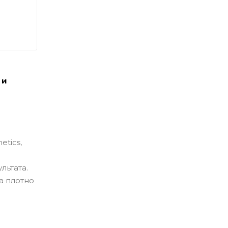
 и
etics,
льтата.
а плотно