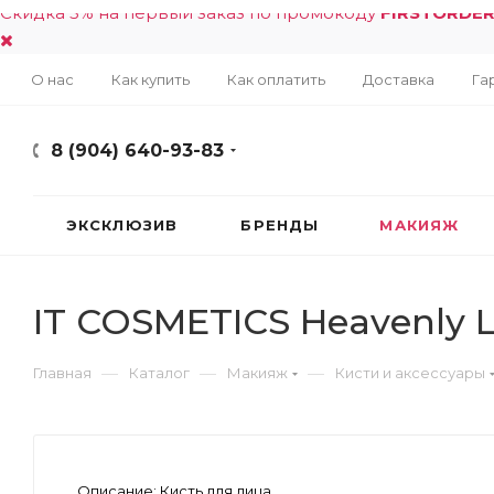
Скидка 5% на первый заказ по промокоду
FIRSTORDE
О нас
Как купить
Как оплатить
Доставка
Га
8 (904) 640-93-83
ЭКСКЛЮЗИВ
БРЕНДЫ
МАКИЯЖ
IT COSMETICS Heavenly L
—
—
—
Главная
Каталог
Макияж
Кисти и аксессуары
Описание:
Кисть для лица