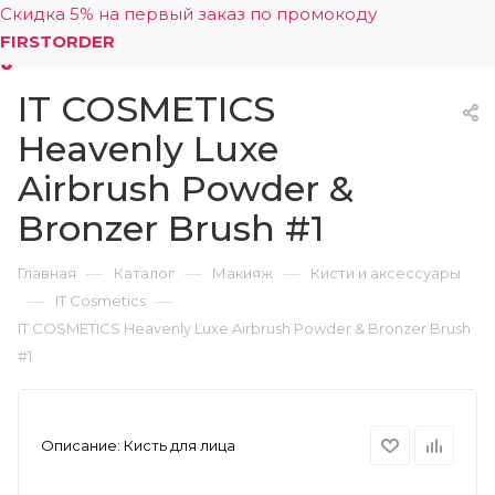
Скидка 5% на первый заказ по промокоду
FIRSTORDER
IT COSMETICS
0
Heavenly Luxe
Airbrush Powder &
Bronzer Brush #1
—
—
—
Главная
Каталог
Макияж
Кисти и аксессуары
—
—
IT Cosmetics
IT COSMETICS Heavenly Luxe Airbrush Powder & Bronzer Brush
#1
Описание:
Кисть для лица