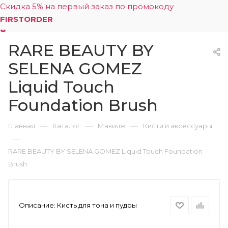
Скидка 5% на первый заказ по промокоду
FIRSTORDER
RARE BEAUTY BY
0
SELENA GOMEZ
Liquid Touch
Foundation Brush
—
—
—
Главная
Каталог
Макияж
Кисти и аксессуары
—
RARE BEAUTY BY SELENA GOMEZ Liquid Touch Foundation
Brush
Описание:
Кисть для тона и пудры