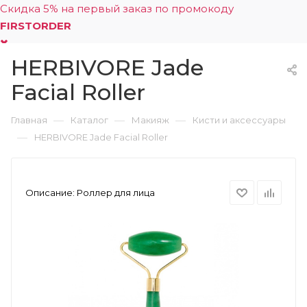
Скидка 5% на первый заказ по промокоду
FIRSTORDER
HERBIVORE Jade
0
Facial Roller
—
—
—
Главная
Каталог
Макияж
Кисти и аксессуары
—
HERBIVORE Jade Facial Roller
Описание:
Роллер для лица