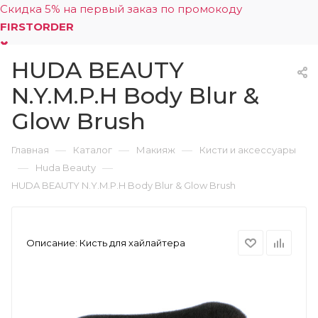
Скидка 5% на первый заказ по промокоду
FIRSTORDER
HUDA BEAUTY
0
N.Y.M.P.H Body Blur &
Glow Brush
—
—
—
Главная
Каталог
Макияж
Кисти и аксессуары
—
—
Huda Beauty
HUDA BEAUTY N.Y.M.P.H Body Blur & Glow Brush
Описание:
Кисть для хайлайтера