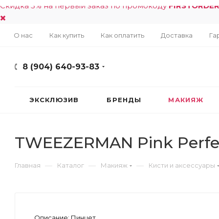
Скидка 5% на первый заказ по промокоду
FIRSTORDE
О нас
Как купить
Как оплатить
Доставка
Га
8 (904) 640-93-83
ЭКСКЛЮЗИВ
БРЕНДЫ
МАКИЯЖ
TWEEZERMAN Pink Perfec
—
—
—
Главная
Каталог
Макияж
Кисти и аксессуары
Описание:
Пинцет