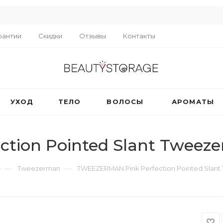
R
рантии
Скидки
Отзывы
Контакты
УХОД
ТЕЛО
ВОЛОСЫ
АРОМАТЫ
tion Pointed Slant Tweeze
—
—
Tweezerman
TWEEZERMAN Pink Perfection Pointed Slant