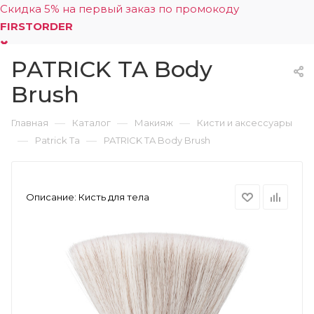
Скидка 5% на первый заказ по промокоду
FIRSTORDER
PATRICK TA Body
0
Brush
—
—
—
Главная
Каталог
Макияж
Кисти и аксессуары
—
—
Patrick Ta
PATRICK TA Body Brush
Описание:
Кисть для тела