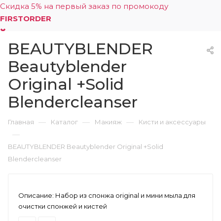
Скидка 5% на первый заказ по промокоду
FIRSTORDER
BEAUTYBLENDER
0
Beautyblender
Original +Solid
Blendercleanser
—
—
—
Главная
Каталог
Макияж
Кисти и аксессуары
—
BEAUTYBLENDER Beautyblender Original +Solid
Blendercleanser
Описание:
Набор из спонжа original и мини мыла для
очистки спонжей и кистей