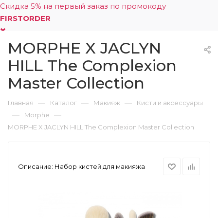
Скидка 5% на первый заказ по промокоду
FIRSTORDER
MORPHE X JACLYN
0
HILL The Complexion
Master Collection
—
—
—
Главная
Каталог
Макияж
Кисти и аксессуары
—
—
Morphe
MORPHE X JACLYN HILL The Complexion Master Collection
Описание:
Набор кистей для макияжа