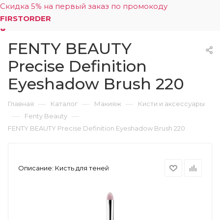
Скидка 5% на первый заказ по промокоду
FIRSTORDER
FENTY BEAUTY
0
Precise Definition
Eyeshadow Brush 220
—
—
—
Главная
Каталог
Макияж
Кисти и аксессуары
—
—
Fenty Beauty
FENTY BEAUTY Precise Definition Eyeshadow Brush 220
Описание:
Кисть для теней